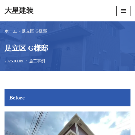
大星建装
コ
ン
ホーム
»
足立区 G様邸
テ
ン
ツ
足立区 G様邸
へ
2025.03.09
施工事例
ス
キ
ッ
プ
Before